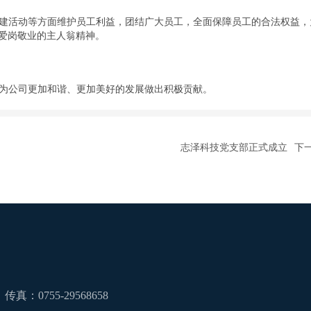
建活动等方面维护员工利益，团结广大员工，全面保障员工的合法权益，
爱岗敬业的主人翁精神。
为公司更加和谐、更加美好的发展做出积极贡献。
志泽科技党支部正式成立
下
传真：0755-29568658