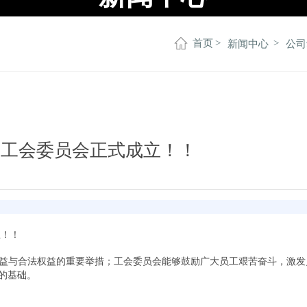
因此，我们赢得了国内外客户的良好声誉，许多企业与我们建立了长期合作关系
于我们
产品中心
研发中心
人力资源
新闻中心
联系我们
首页
新闻中心
公司
司工会委员会正式成立！！
立！！
益与合法权益的重要举措；工会委员会能够鼓励广大员工艰苦奋斗，激发
的基础。